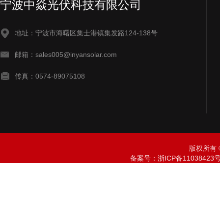
宁波中焱光伏科技有限公司
地址：宁波市海曙区集士港镇集发路124-138号
邮箱：sales005@inyansolar.com
传真：0574-89075108
版权所有 ©
备案号：浙ICP备11038423号