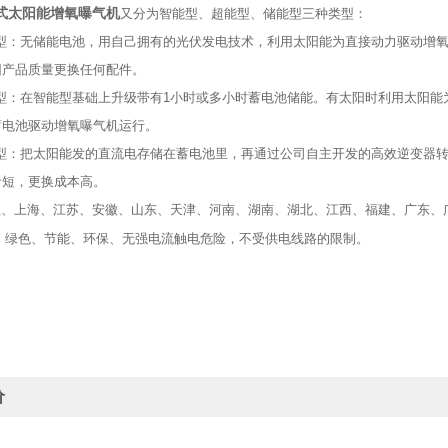
式太阳能增氧曝气机
又分为智能型、超能型、储能型三种类型：
型：无储能电池，用自己拥有的光伏发电技术，利用太阳能为直接动力驱动增
因产品质量更换任何配件。
型：在智能型基础上升级带有
1
小时或多小时蓄电池储能。有太阳时利用太阳能
蓄电池驱动增氧曝气机运行。
型：把太阳能发的直流电存储在蓄电池里，再通过公司自主开发的高效逆变器
命短，更换成本高。
、上海、江苏、安徽、山东、天津、河南、湖南、湖北、江西、福建、广东、
：
绿色、节能、环保、无强电流触电危险，不受供电线路的限制。
价