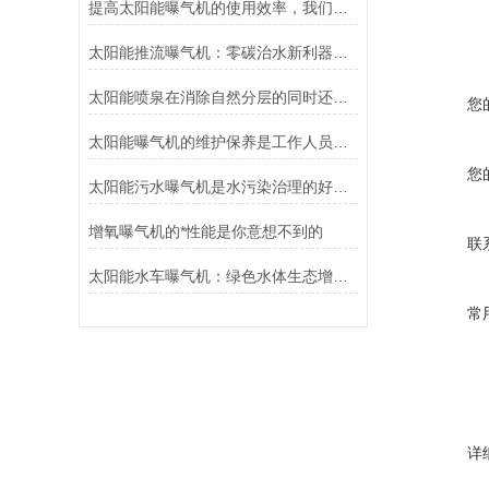
提高太阳能曝气机的使用效率，我们势在必得
太阳能推流曝气机：零碳治水新利器，助力黑臭水体生态修复
太阳能喷泉在消除自然分层的同时还能提高水体自净能力
您
太阳能曝气机的维护保养是工作人员工作的重点
您
太阳能污水曝气机是水污染治理的好帮手
增氧曝气机的*性能是你意想不到的
联
太阳能水车曝气机：绿色水体生态增氧设备
常
详