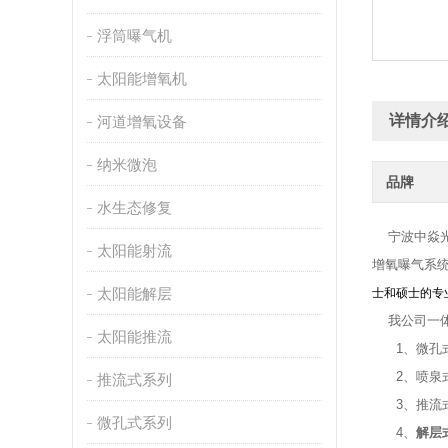
浮筒曝气机
太阳能增氧机
详情介
河道增氧设备
纳米微泡
品牌
水生态修复
宁波中焱光
太阳能射流
增氧曝气系
太阳能解层
士和硕士的专
我公司一体
太阳能推流
1
、微孔
2
、喷泉
推流式系列
3
、推流
微孔式系列
4
、
解层