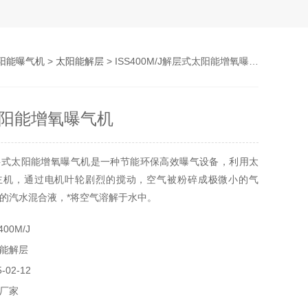
阳能曝气机
>
太阳能解层
> ISS400M/J解层式太阳能增氧曝气机
阳能增氧曝气机
层式太阳能增氧曝气机是一种节能环保高效曝气设备，利用太
主机，通过电机叶轮剧烈的搅动，空气被粉碎成极微小的气
的汽水混合液，*将空气溶解于水中。
00M/J
能解层
02-12
厂家